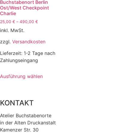
Buchstabenort Berlin
können
können
Ost/West Checkpoint
auf
auf
Charlie
der
der
25,00
€
–
490,00
€
Produktseite
Produktse
inkl. MwSt.
gewählt
gewählt
werden
werden
zzgl.
Versandkosten
Lieferzeit:
1-2 Tage nach
Zahlungseingang
Dieses
Ausführung wählen
Produkt
weist
mehrere
Varianten
KONTAKT
auf.
Die
Atelier Buchstabenorte
Optionen
in der Alten Druckanstalt
können
Kamenzer Str. 30