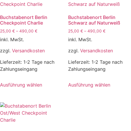
Buchstabenort Berlin
Buchstabenort Berlin
Checkpoint Charlie
Schwarz auf Naturweiß
25,00
€
–
490,00
€
25,00
€
–
490,00
€
inkl. MwSt.
inkl. MwSt.
zzgl.
Versandkosten
zzgl.
Versandkosten
Lieferzeit:
1-2 Tage nach
Lieferzeit:
1-2 Tage nach
Zahlungseingang
Zahlungseingang
Dieses
Dieses
Ausführung wählen
Ausführung wählen
Produkt
Produkt
weist
weist
mehrere
mehrere
Varianten
Varianten
auf.
auf.
Die
Die
Optionen
Optionen