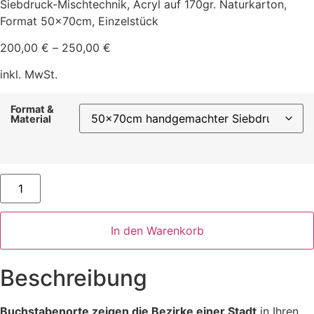
Siebdruck-Mischtechnik, Acryl auf 170gr. Naturkarton,
Format 50x70cm, Einzelstück
200,00
€
–
250,00
€
inkl. MwSt.
Format &
Material
Buchstabenort
Berlin
Unikat
Siebdruck
Sonderauflage
In den Warenkorb
Menge
Beschreibung
Buchstabenorte zeigen die Bezirke einer Stadt
in Ihren