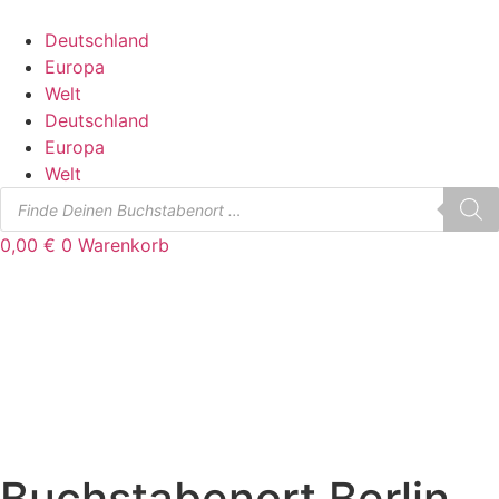
Zum
Inhalt
Deutschland
springen
Europa
Welt
Deutschland
Europa
Welt
Products
search
0,00
€
0
Warenkorb
Buchstabenort Berlin