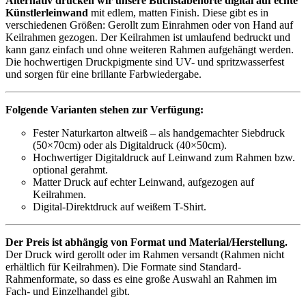
Alternativ drucken wir unsere Buchstabenorte digital auf echte
Künstlerleinwand
mit edlem, matten Finish. Diese gibt es in
verschiedenen Größen: Gerollt zum Einrahmen oder von Hand auf
Keilrahmen gezogen. Der Keilrahmen ist umlaufend bedruckt und
kann ganz einfach und ohne weiteren Rahmen aufgehängt werden.
Die hochwertigen Druckpigmente sind UV- und spritzwasserfest
und sorgen für eine brillante Farbwiedergabe.
Folgende Varianten stehen zur Verfügung:
Fester Naturkarton altweiß – als handgemachter Siebdruck
(50×70cm) oder als Digitaldruck (40×50cm).
Hochwertiger Digitaldruck auf Leinwand zum Rahmen bzw.
optional gerahmt.
Matter Druck auf echter Leinwand, aufgezogen auf
Keilrahmen.
Digital-Direktdruck auf weißem T-Shirt.
Der Preis ist abhängig von Format und Material/Herstellung.
Der Druck wird gerollt oder im Rahmen versandt (Rahmen nicht
erhältlich für Keilrahmen). Die Formate sind Standard-
Rahmenformate, so dass es eine große Auswahl an Rahmen im
Fach- und Einzelhandel gibt.