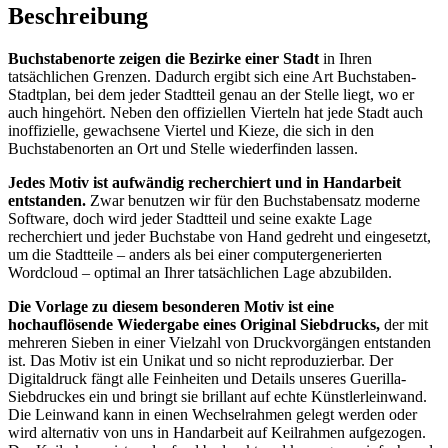
Beschreibung
Buchstabenorte zeigen die Bezirke einer Stadt
in Ihren
tatsächlichen Grenzen. Dadurch ergibt sich eine Art Buchstaben-
Stadtplan, bei dem jeder Stadtteil genau an der Stelle liegt, wo er
auch hingehört. Neben den offiziellen Vierteln hat jede Stadt auch
inoffizielle, gewachsene Viertel und Kieze, die sich in den
Buchstabenorten an Ort und Stelle wiederfinden lassen.
Jedes Motiv ist aufwändig recherchiert und in Handarbeit
entstanden.
Zwar benutzen wir für den Buchstabensatz moderne
Software, doch wird jeder Stadtteil und seine exakte Lage
recherchiert und jeder Buchstabe von Hand gedreht und eingesetzt,
um die Stadtteile – anders als bei einer computergenerierten
Wordcloud – optimal an Ihrer tatsächlichen Lage abzubilden.
Die Vorlage zu diesem besonderen Motiv ist eine
hochauflösende Wiedergabe eines Original Siebdrucks,
der mit
mehreren Sieben in einer Vielzahl von Druckvorgängen entstanden
ist. Das Motiv ist ein Unikat und so nicht reproduzierbar. Der
Digitaldruck fängt alle Feinheiten und Details unseres Guerilla-
Siebdruckes ein und bringt sie brillant auf echte Künstlerleinwand.
Die Leinwand kann in einen Wechselrahmen gelegt werden oder
wird alternativ von uns in Handarbeit auf Keilrahmen aufgezogen.