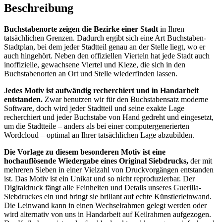
Beschreibung
Buchstabenorte zeigen die Bezirke einer Stadt
in Ihren
tatsächlichen Grenzen. Dadurch ergibt sich eine Art Buchstaben-
Stadtplan, bei dem jeder Stadtteil genau an der Stelle liegt, wo er
auch hingehört. Neben den offiziellen Vierteln hat jede Stadt auch
inoffizielle, gewachsene Viertel und Kieze, die sich in den
Buchstabenorten an Ort und Stelle wiederfinden lassen.
Jedes Motiv ist aufwändig recherchiert und in Handarbeit
entstanden.
Zwar benutzen wir für den Buchstabensatz moderne
Software, doch wird jeder Stadtteil und seine exakte Lage
recherchiert und jeder Buchstabe von Hand gedreht und eingesetzt,
um die Stadtteile – anders als bei einer computergenerierten
Wordcloud – optimal an Ihrer tatsächlichen Lage abzubilden.
Die Vorlage zu diesem besonderen Motiv ist eine
hochauflösende Wiedergabe eines Original Siebdrucks,
der mit
mehreren Sieben in einer Vielzahl von Druckvorgängen entstanden
ist. Das Motiv ist ein Unikat und so nicht reproduzierbar. Der
Digitaldruck fängt alle Feinheiten und Details unseres Guerilla-
Siebdruckes ein und bringt sie brillant auf echte Künstlerleinwand.
Die Leinwand kann in einen Wechselrahmen gelegt werden oder
wird alternativ von uns in Handarbeit auf Keilrahmen aufgezogen.