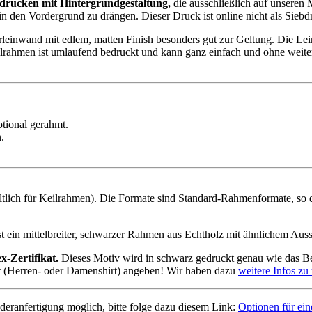
bdrucken mit Hintergrundgestaltung,
die ausschließlich auf unseren M
in den Vordergrund zu drängen. Dieser Druck ist online nicht als Siebdr
rleinwand mit edlem, matten Finish besonders gut zur Geltung. Die L
eilrahmen ist umlaufend bedruckt und kann ganz einfach und ohne we
tional gerahmt.
.
ltlich für Keilrahmen). Die Formate sind Standard-Rahmenformate, so
 ein mittelbreiter, schwarzer Rahmen aus Echtholz mit ähnlichem Aus
-Zertifikat.
Dieses Motiv wird in schwarz gedruckt genau wie das Be
t (Herren- oder Damenshirt) angeben! Wir haben dazu
weitere Infos zu
nderanfertigung möglich, bitte folge dazu diesem Link:
Optionen für ein