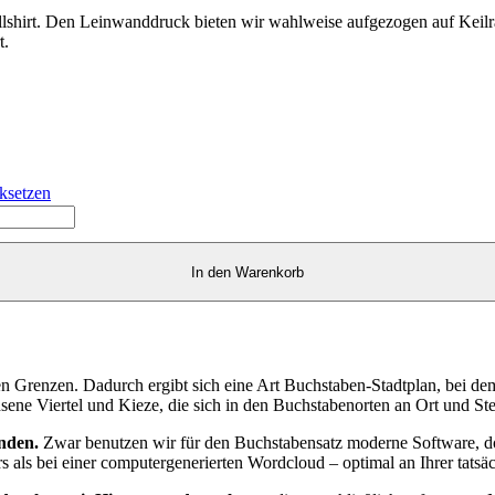
llshirt. Den Leinwanddruck bieten wir wahlweise aufgezogen auf Kei
t.
ksetzen
In den Warenkorb
en Grenzen. Dadurch ergibt sich eine Art Buchstaben-Stadtplan, bei dem 
hsene Viertel und Kieze, die sich in den Buchstabenorten an Ort und Ste
anden.
Zwar benutzen wir für den Buchstabensatz moderne Software, doch
s als bei einer computergenerierten Wordcloud – optimal an Ihrer tatsä