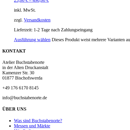
25,00
€
–
490,00
€
inkl. MwSt.
zzgl.
Versandkosten
Lieferzeit:
1-2 Tage nach Zahlungseingang
Ausführung wählen
Dieses Produkt weist mehrere Varianten a
KONTAKT
Atelier Buchstabenorte
in der Alten Druckanstalt
Kamenzer Str. 30
01877 Bischofswerda
+49 176 6170 8145
info@buchstabenorte.de
ÜBER UNS
Was sind Buchstabenorte?
Messen und Märkte